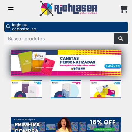
login
ou
cadastre-se