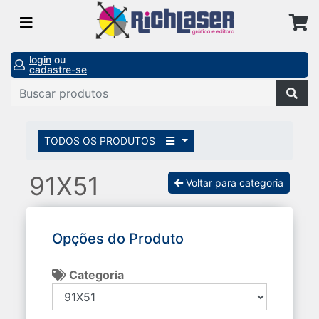
login
ou
cadastre-se
TODOS OS PRODUTOS
91X51
Voltar para categoria
Opções do Produto
Categoria