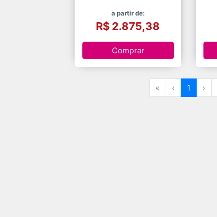
a partir de:
R$ 2.875,38
Comprar
«
‹
1
›