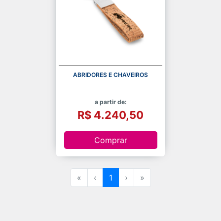
ABRIDORES E CHAVEIROS
a partir de:
R$ 4.240,50
Comprar
«
‹
1
›
»